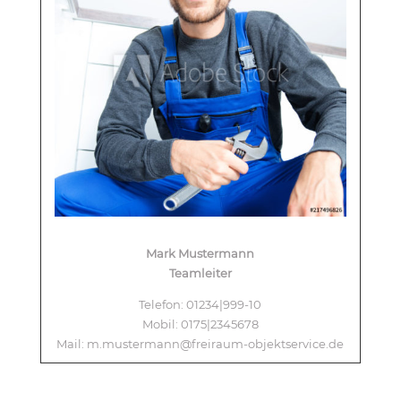
Mark Mustermann
Teamleiter
Telefon: 01234|999-10
Mobil: 0175|2345678
Mail: m.mustermann@freiraum-objektservice.de