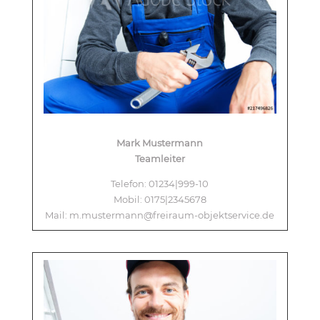
Mark Mustermann
Teamleiter
Telefon: 01234|999-10
Mobil: 0175|2345678
Mail: m.mustermann@freiraum-objektservice.de