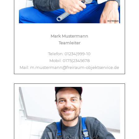
Mark Mustermann
Teamleiter
Telefon: 01234|999-10
Mobil: 0175|2345678
Mail: m.mustermann@freiraum-objektservice.de